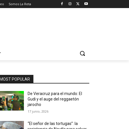
seo
Somos La Reta
MOST POPULAR
De Veracruz para el mundo: El
Gudi y el auge del reggaetón
jarocho
17 junio, 2026
“El señor de las tortugas”: la
resistencia de Nautla para salvar