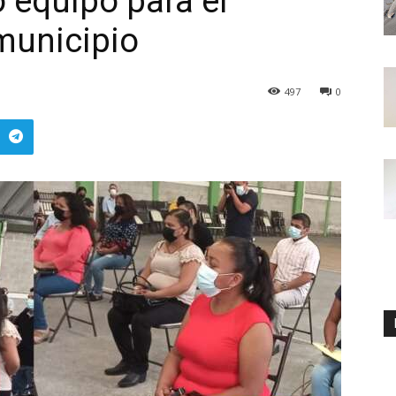
o equipo para el
municipio
497
0