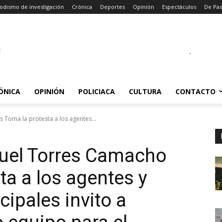
odismo de investigación
Crónica
Deportes
Opinión
Espectáculos
De Pa
.
ÓNICA
OPINIÓN
POLICIACA
CULTURA
CONTACTO
 Toma la protesta a los agentes...
uel Torres Camacho
ta a los agentes y
pales invito a