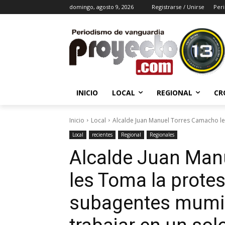
domingo, agosto 9, 2026
Registrarse / Unirse
Peri
INICIO
LOCAL
REGIONAL
CR
Inicio
Local
Alcalde Juan Manuel Torres Camacho les
Local
recientes
Regional
Regionales
Alcalde Juan Man
les Toma la protes
subagentes mumici