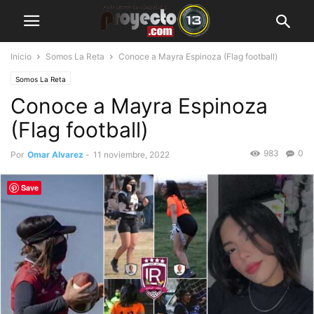
Inicio
Somos La Reta
Conoce a Mayra Espinoza (Flag football)
Somos La Reta
Conoce a Mayra Espinoza
(Flag football)
983
0
Por
Omar Alvarez
-
11 noviembre, 2022
Save