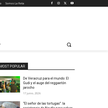
o
Somos La Reta
MOST POPULAR
De Veracruz para el mundo: El
Gudi y el auge del reggaetón
jarocho
17 junio, 2026
“El señor de las tortugas”: la
resistencia de Nautla para salvar