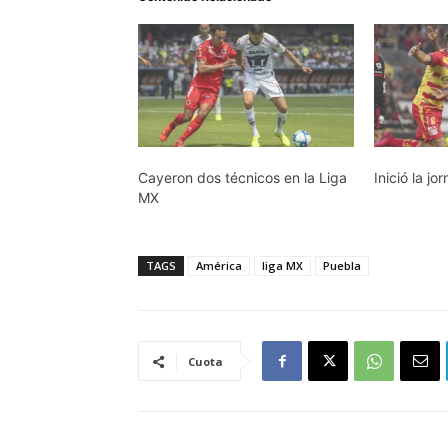
Cayeron dos técnicos en la Liga
Inició la j
MX
TAGS
América
liga MX
Puebla
Cuota