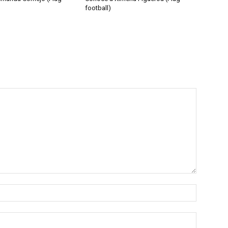
football)
Nombre:
Correo
electróni