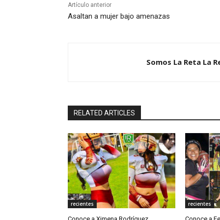
Artículo anterior
Asaltan a mujer bajo amenazas
Somos La Reta La R
RELATED ARTICLES
recientes
recientes
Conoce a Ximena Rodríguez
Conoce a Fe