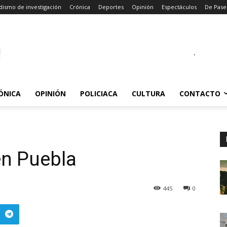
dismo de investigación
Crónica
Deportes
Opinión
Espectáculos
De Pase
.
ÓNICA
OPINIÓN
POLICIACA
CULTURA
CONTACTO
n Puebla
445
0