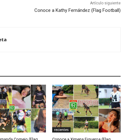
Artículo siguiente
Conoce a Kathy Fernández (Flag Football)
eta
recientes
rnanda Cornejo (Flag
Conoce a Ximena Figueroa (Flag