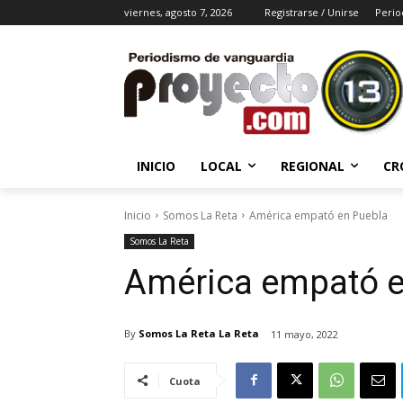
viernes, agosto 7, 2026
Registrarse / Unirse
Perio
INICIO
LOCAL
REGIONAL
CR
Inicio
Somos La Reta
América empató en Puebla
Somos La Reta
América empató e
By
Somos La Reta La Reta
11 mayo, 2022
Cuota