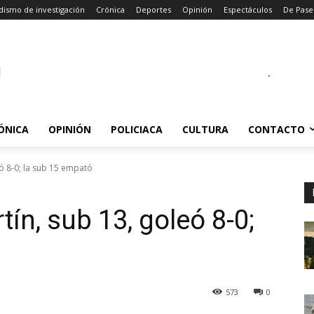
dismo de investigación
Crónica
Deportes
Opinión
Espectáculos
De Pase
.
ÓNICA
OPINIÓN
POLICIACA
CULTURA
CONTACTO
eó 8-0; la sub 15 empató
tín, sub 13, goleó 8-0;
573
0