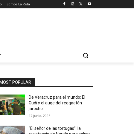
o
Somos La Reta
MOST POPULAR
De Veracruz para el mundo: El
Gudi y el auge del reggaetón
jarocho
17 junio, 2026
“El señor de las tortugas”: la
resistencia de Nautla para salvar