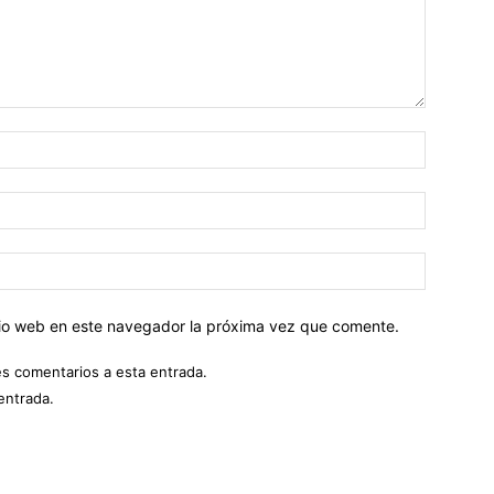
Nombre:
Correo
electróni
Sitio
web:
itio web en este navegador la próxima vez que comente.
es comentarios a esta entrada.
entrada.