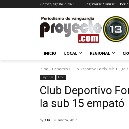
viernes, agosto 7, 2026
Registrarse / Unirse
Perio
INICIO
LOCAL
REGIONAL
CR
Inicio
Deportes
Club Deportivo Fortín, sub 13, gol
Deportes
Local
Club Deportivo For
la sub 15 empató
By
p13
26 marzo, 2017