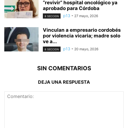
“revivir” hospital oncológico ya
aprobado para Córdoba
p13
-
27 mayo, 2026
8 SECCION
Vinculan a empresario cordobés
por violencia vicaria; madre solo
ve a...
p13
-
20 mayo, 2026
8 SECCION
SIN COMENTARIOS
DEJA UNA RESPUESTA