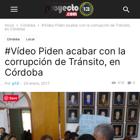
Inicio
Córdoba
#Vídeo Piden acabar con la corrupción de Tránsito,
en Córdoba
Córdoba
Local
#Vídeo Piden acabar con la
corrupción de Tránsito, en
Córdoba
410
0
Por
p13
-
24 enero, 2017
Save