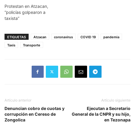
Protestan en Atzacan,
“policías golpearon a
taxista”
ETIQUETAS
Atzacan
coronavirus
COVID 19
pandemia
Taxis
Transporte
Artículo anterior
Artículo siguiente
Denuncian cobro de cuotas y
Ejecutan a Secretario
corrupción en Cereso de
General de la CNPR y su hijo,
Zongolica
en Tezonapa