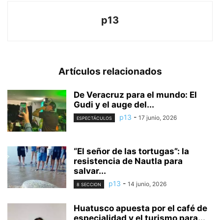
p13
Artículos relacionados
De Veracruz para el mundo: El
Gudi y el auge del...
p13
-
17 junio, 2026
ESPECTÁCULOS
“El señor de las tortugas”: la
resistencia de Nautla para
salvar...
p13
-
14 junio, 2026
8 SECCION
Huatusco apuesta por el café de
especialidad y el turismo para...