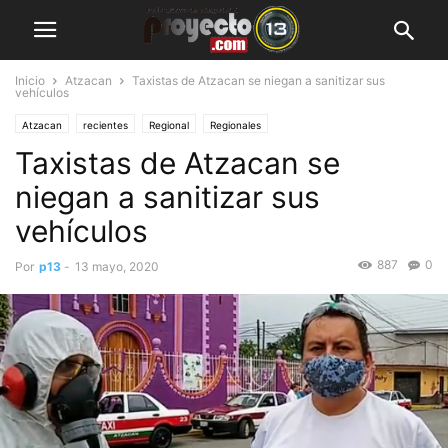
Inicio
Atzacan
Taxistas de Atzacan se niegan a sanitizar sus
vehículos
Atzacan
recientes
Regional
Regionales
Taxistas de Atzacan se
niegan a sanitizar sus
vehículos
887
0
Por
p13
-
13 mayo, 2020