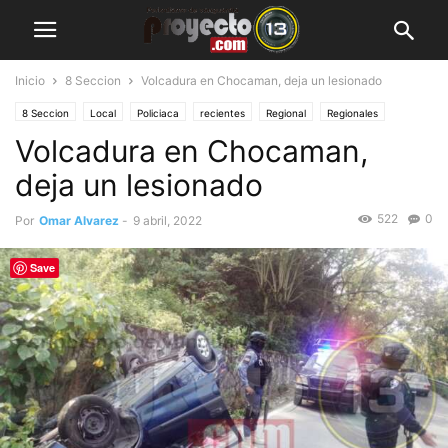
Inicio
8 Seccion
Volcadura en Chocaman, deja un lesionado
8 Seccion
Local
Policiaca
recientes
Regional
Regionales
Volcadura en Chocaman,
deja un lesionado
522
0
Por
Omar Alvarez
-
9 abril, 2022
Save