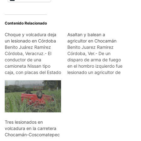
Contenido Relacionado
Choque y volcadura deja
Asaltan y balean a
un lesionado en Córdoba
agricultor en Chocamán
Benito Juárez Ramírez
Benito Juarez Ramirez
Córdoba, Veracruz.- El
Córdoba, Ver.- De un
conductor de una
disparo de arma de fuego
camioneta Nissan tipo
en el hombro izquierdo fue
caja, con placas del Estado
lesionado un agricultor de
de Tlaxcala, resultó
Huatusco, al ser asaltado
lesionado durante la
por un grupo armado, en la
mañana de hoy al volcarse
carretera estatal
luego de ser impactado
Chocamán - San José
por otra camioneta, a la
Neria, despojándolo de
altura del libramiento del
dinero en efectivo y una
paso a desnivel El
camioneta Chevrolet S-10.
Tres lesionados en
Diamante. Los hechos
El asalto…
volcadura en la carretera
ocurrieron en…
Chocamán-Coscomatepec