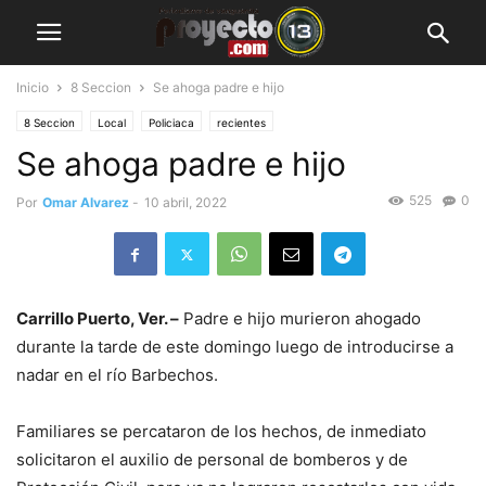
Inicio
8 Seccion
Se ahoga padre e hijo
8 Seccion
Local
Policiaca
recientes
Se ahoga padre e hijo
525
0
Por
Omar Alvarez
-
10 abril, 2022
Carrillo Puerto, Ver. –
Padre e hijo murieron ahogado
durante la tarde de este domingo luego de introducirse a
nadar en el río Barbechos.
Familiares se percataron de los hechos, de inmediato
solicitaron el auxilio de personal de bomberos y de