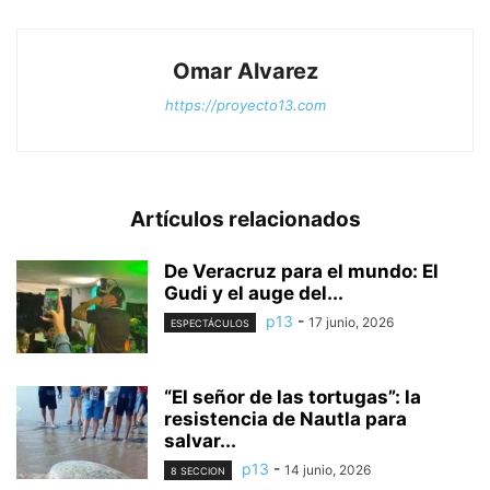
Omar Alvarez
https://proyecto13.com
Artículos relacionados
De Veracruz para el mundo: El
Gudi y el auge del...
p13
-
17 junio, 2026
ESPECTÁCULOS
“El señor de las tortugas”: la
resistencia de Nautla para
salvar...
p13
-
14 junio, 2026
8 SECCION