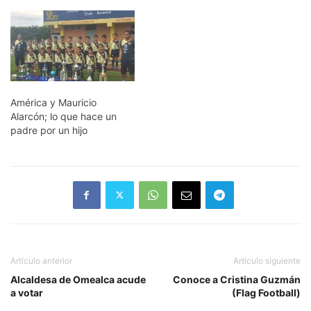
boletin informativo, aclara
que la derechohabiente
Teresa Trujillo Sarmiento se
le brindó la atención
médica adecuada y
oportuna en el Hospital
General de Zona (HGZ)
número 12; de Potrero;
América y Mauricio
municipio de Atoyac.
Alarcón; lo que hace un
Explica…
padre por un hijo
Artículo anterior
Artículo siguiente
Alcaldesa de Omealca acude
Conoce a Cristina Guzmán
a votar
(Flag Football)