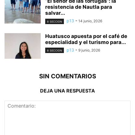
“El señor de las tortugas”: la
resistencia de Nautla para
salvar...
p13
-
14 junio, 2026
8 SECCION
Huatusco apuesta por el café de
especialidad y el turismo para...
p13
-
9 junio, 2026
8 SECCION
SIN COMENTARIOS
DEJA UNA RESPUESTA