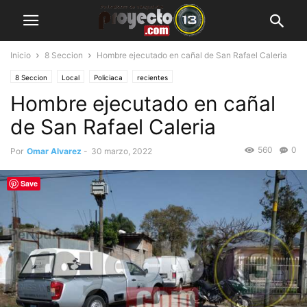
Inicio
8 Seccion
Hombre ejecutado en cañal de San Rafael Caleria
8 Seccion
Local
Policiaca
recientes
Hombre ejecutado en cañal
de San Rafael Caleria
560
0
Por
Omar Alvarez
-
30 marzo, 2022
Save