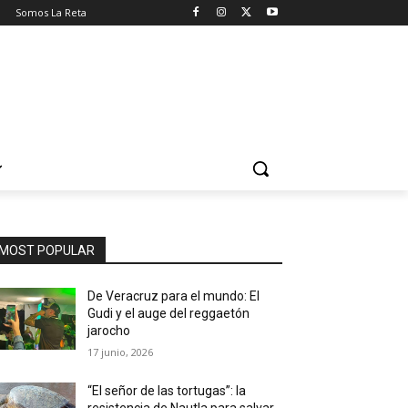
o
Somos La Reta
MOST POPULAR
De Veracruz para el mundo: El
Gudi y el auge del reggaetón
jarocho
17 junio, 2026
“El señor de las tortugas”: la
resistencia de Nautla para salvar