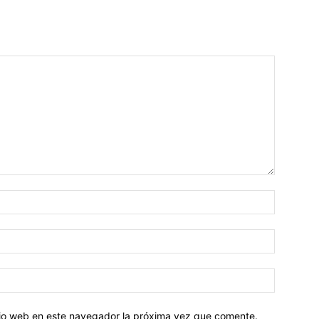
Nombre:
Correo
electróni
Sitio
web:
itio web en este navegador la próxima vez que comente.