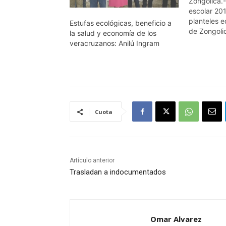
Zongolica.- 
escolar 20
planteles e
Estufas ecológicas, beneficio a
de Zongolic
la salud y economía de los
clases por
veracruzanos: Anilú Ingram
padres de 
escuelas e
Tlaquilpa. 
poblado de 
los estudi
Cuota
Artículo anterior
Trasladan a indocumentados
Omar Alvarez