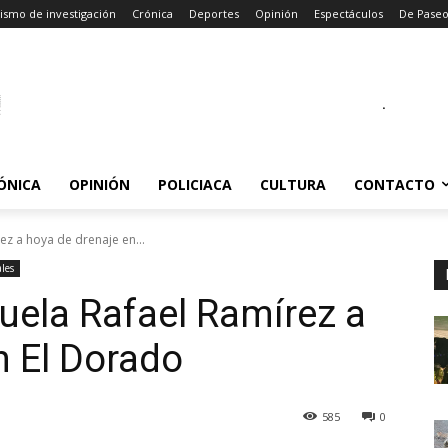
ismo de investigación
Crónica
Deportes
Opinión
Espectáculos
De Pase
.
ÓNICA
OPINIÓN
POLICIACA
CULTURA
CONTACTO
ez a hoya de drenaje en...
les
cuela Rafael Ramírez a
n El Dorado
585
0