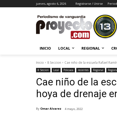
jueves, agosto 6, 2026
Registrarse / Unirse
Period
INICIO
LOCAL
REGIONAL
CR
Inicio
8 Seccion
Cae niño de la escuela Rafael Ramír
8 Seccion
Local
Policiaca
recientes
Regional
Regiona
Cae niño de la es
hoya de drenaje e
By
Omar Alvarez
4 mayo, 2022