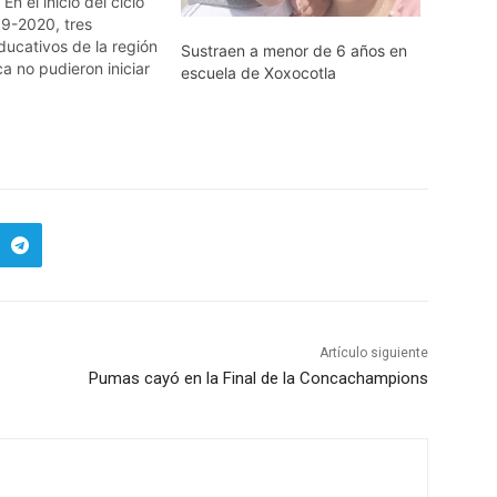
En el inicio del ciclo
19-2020, tres
ducativos de la región
Sustraen a menor de 6 años en
a no pudieron iniciar
escuela de Xoxocotla
 inconformidad de
familia que tomaron
n Tehuipango y
En tanto que en el
Tilica, y Zongolica,
antes carecían…
Artículo siguiente
Pumas cayó en la Final de la Concachampions