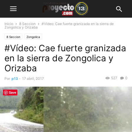
Inicio
8 Seccion
#Vídeo: Cae fuerte granizada en la sierra de
Zongolica y Orizaba
8 Seccion
Zongolica
#Vídeo: Cae fuerte granizada
en la sierra de Zongolica y
Orizaba
527
0
Por
p13
-
17 abril, 2017
Save