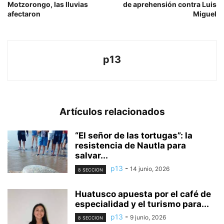
Motzorongo, las lluvias
de aprehensión contra Luis
afectaron
Miguel
p13
Artículos relacionados
“El señor de las tortugas”: la
resistencia de Nautla para
salvar...
p13
-
14 junio, 2026
8 SECCION
Huatusco apuesta por el café de
especialidad y el turismo para...
p13
-
9 junio, 2026
8 SECCION