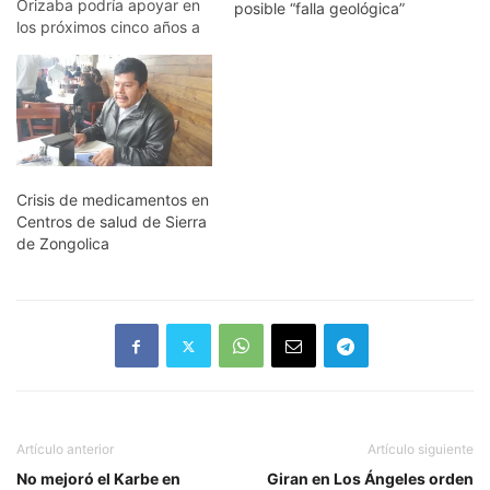
Orizaba podría apoyar en
posible “falla geológica”
los próximos cinco años a
por lo menos 600 mujeres
emprendedoras de la
región de la Sierra de
Zongolica, aseguró el
presidente de esta
organización Luis Arriola
Díaz. En entrevista detalló
Crisis de medicamentos en
que estos microcréditos…
Centros de salud de Sierra
de Zongolica
Artículo anterior
Artículo siguiente
No mejoró el Karbe en
Giran en Los Ángeles orden