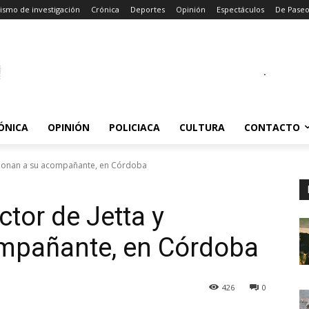
ismo de investigación
Crónica
Deportes
Opinión
Espectáculos
De Pase
.
ÓNICA
OPINIÓN
POLICIACA
CULTURA
CONTACTO
lesionan a su acompañante, en Córdoba
ctor de Jetta y
ompañante, en Córdoba
426
0