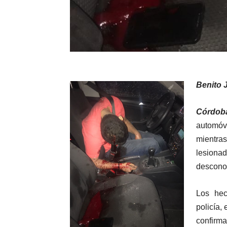
Benito 
Córdoba
automóvi
mientra
lesion
descono
Los hec
policía, 
confirma