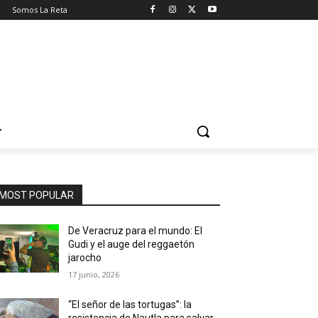
o
Somos La Reta
MOST POPULAR
De Veracruz para el mundo: El
Gudi y el auge del reggaetón
jarocho
17 junio, 2026
“El señor de las tortugas”: la
resistencia de Nautla para salvar