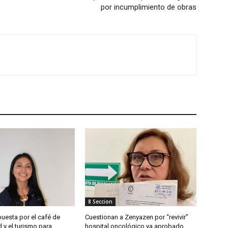
por incumplimiento de obras
8 Seccion
uesta por el café de
Cuestionan a Zenyazen por “revivir”
 y el turismo para
hospital oncológico ya aprobado