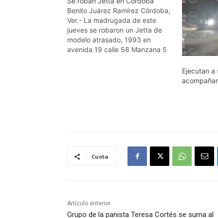
Se roban Jetta en Córdoba
Benito Juárez Ramírez Córdoba,
Ver.- La madrugada de este
jueves se robaron un Jetta de
modelo atrasado, 1993 en
avenida 19 calle 58 Manzana 5
de la colonia ampliación
Miraflores. Según el propietario
Ejecutan a 
al amanecer y buscar su carro
acompañan
para irse a su trabajo, ya no
estaba. El propietario del…
Cuota
Artículo anterior
Grupo de la panista Teresa Cortés se suma al