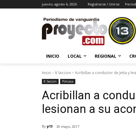
jueves, agosto 6, 2026
Registrarse / Unirse
Period
INICIO
LOCAL
REGIONAL
CR
Inicio
8 Seccion
Acribillan a conductor de Jetta y 
8 Seccion
Policiaca
Acribillan a condu
lesionan a su ac
By
p13
30 mayo, 2017