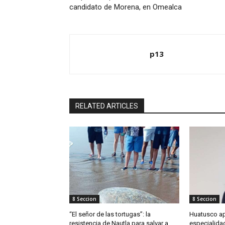
candidato de Morena, en Omealca
p13
RELATED ARTICLES
8 Seccion
8 Seccion
“El señor de las tortugas”: la
Huatusco ap
resistencia de Nautla para salvar a
especialidad