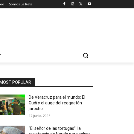
seo
Somos La Reta
MOST POPULAR
De Veracruz para el mundo: El
Gudi y el auge del reggaetón
jarocho
17 junio, 2026
“El señor de las tortugas”: la
resistencia de Nautla para salvar