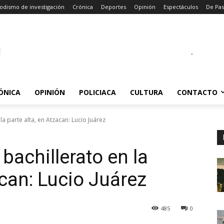
odismo de investigación
Crónica
Deportes
Opinión
Espectáculos
De Pa
.
ÓNICA
OPINIÓN
POLICIACA
CULTURA
CONTACTO
a parte alta, en Atzacan: Lucio Juárez
bachillerato en la
acan: Lucio Juárez
485
0