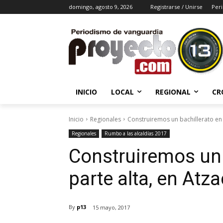
domingo, agosto 9, 2026
Registrarse / Unirse
Peri
INICIO
LOCAL
REGIONAL
CR
Inicio
Regionales
Construiremos un bachillerato en l
Regionales
Rumbo a las alcaldías 2017
Construiremos un 
parte alta, en Atz
By
p13
15 mayo, 2017