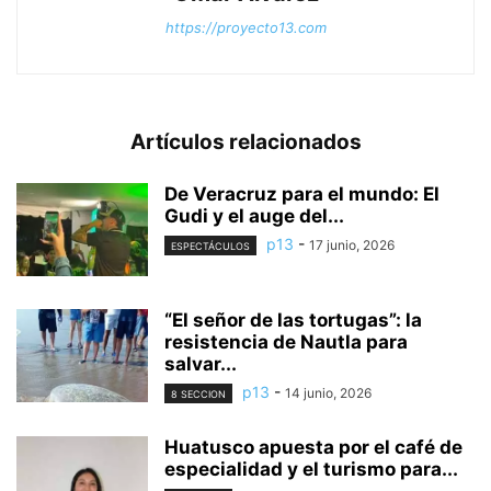
https://proyecto13.com
Artículos relacionados
De Veracruz para el mundo: El
Gudi y el auge del...
p13
-
17 junio, 2026
ESPECTÁCULOS
“El señor de las tortugas”: la
resistencia de Nautla para
salvar...
p13
-
14 junio, 2026
8 SECCION
Huatusco apuesta por el café de
especialidad y el turismo para...