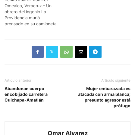
Omealca, Veracruz.- Un
obrero del ingenio La
Providencia murió
prensado en su camioneta
al impactarse contra un
camión cañero.
El.accidente, según
informes de la Policía
municipal, fue alrededor de
las 22:40 horas de ayer
domingo en.la comunidad
de Miguel Hidalgo. El hoy
occiso corresponde a
Artículo anterior
Artículo siguiente
nombre de…
Abandonan cuerpo
Mujer embarazada es
encobijado carretera
atacada con arma blanca;
Cuichapa-Amatlán
presunto agresor está
prófugo
Omar Alvarez