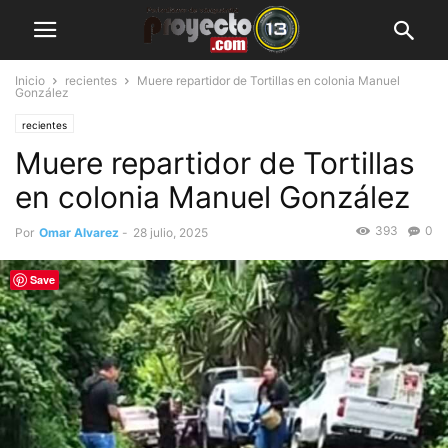
Inicio
recientes
Muere repartidor de Tortillas en colonia Manuel
González
recientes
Muere repartidor de Tortillas
en colonia Manuel González
393
0
Por
Omar Alvarez
-
28 julio, 2025
Save