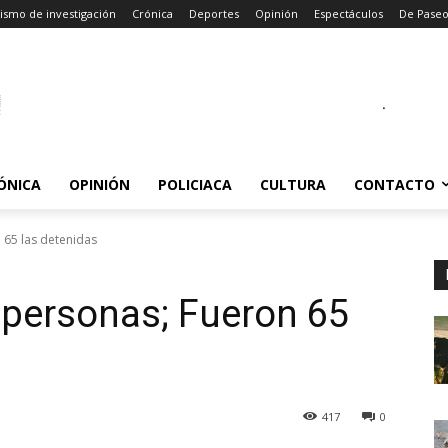
ismo de investigación
Crónica
Deportes
Opinión
Espectáculos
De Pase
.
ÓNICA
OPINIÓN
POLICIACA
CULTURA
CONTACTO
 65 las detenidas
 personas; Fueron 65
417
0