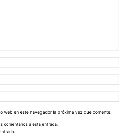
Nombre:
Correo
electróni
Sitio
web:
itio web en este navegador la próxima vez que comente.
es comentarios a esta entrada.
entrada.