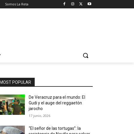
o
Somos La Reta
MOST POPULAR
De Veracruz para el mundo: El
Gudi y el auge del reggaetón
jarocho
17 junio, 2026
“El señor de las tortugas”: la
resistencia de Nautla para salvar