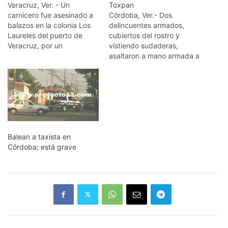
Veracruz, Ver. - Un
Toxpan
carnicero fue asesinado a
Córdoba, Ver.- Dos
balazos en la colonia Los
delincuentes armados,
Laureles del puerto de
cubiertos del rostro y
Veracruz, por un
vistiendo sudaderas,
desconocido que logró
asaltaron a mano armada a
darse a la fuga con rumbo
trabajadoras de un
desconocido. Los hechos
minisuper ubicado en la
ocurrieron este lunes en la
esquina de la calle 6 y
calle Zapote, número 8 y
avenida 34 de la colonia
Tuna, cuando un sujeto
Nuevo Toxpan. Los
armado baleó al
delincuentes a pesar de
carnicero…
que fueron gaseados con
Balean a taxista en
gas lacrimogeno, se
Córdoba; está grave
robaron dinero…