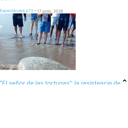
Espectáculos
p13
-
17 junio, 2026
“El señor de las tortugas”: la resistencia de
Nautla para salvar...
8 Seccion
p13
-
14 junio, 2026