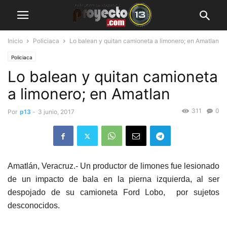
Inicio
Policiaca
Lo balean y quitan camioneta a limonero; en Amatlan
Policiaca
Lo balean y quitan camioneta
a limonero; en Amatlan
311
0
Por
p13
-
3 junio, 2017
Amatlán, Veracruz.- Un productor de limones fue lesionado
de un impacto de bala en la pierna izquierda, al ser
despojado de su camioneta Ford Lobo, por sujetos
desconocidos.