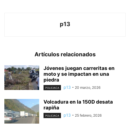
p13
Artículos relacionados
Jóvenes juegan carreritas en
moto y se impactan en una
piedra
p13
-
20 marzo, 2026
POLICIACA
Volcadura en la 150D desata
rapiña
p13
-
25 febrero, 2026
POLICIACA