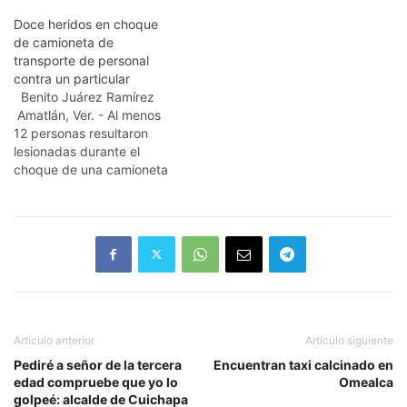
Doce heridos en choque
de camioneta de
transporte de personal
contra un particular
Benito Juárez Ramírez
Amatlán, Ver. - Al menos
12 personas resultaron
lesionadas durante el
choque de una camioneta
de transporte de personal
de la empresa avícola San
Antonio y una camioneta
particular, registrado esta
madrugada a la altura de
la congregación San José
de Gracia. De acuerdo a…
Artículo anterior
Artículo siguiente
Pediré a señor de la tercera
Encuentran taxi calcinado en
edad compruebe que yo lo
Omealca
golpeé: alcalde de Cuichapa