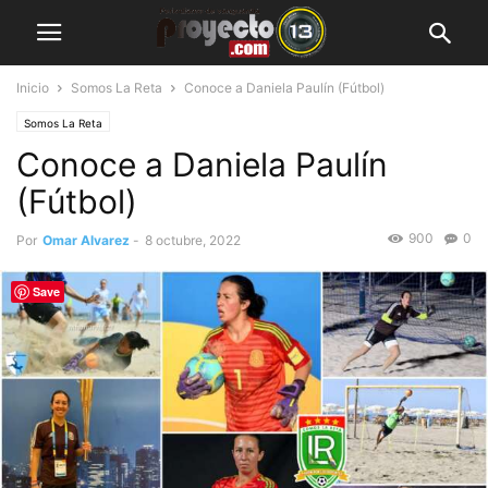
Inicio
Somos La Reta
Conoce a Daniela Paulín (Fútbol)
Somos La Reta
Conoce a Daniela Paulín
(Fútbol)
900
0
Por
Omar Alvarez
-
8 octubre, 2022
Save