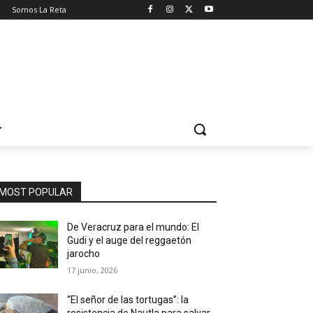
o
Somos La Reta
MOST POPULAR
De Veracruz para el mundo: El
Gudi y el auge del reggaetón
jarocho
17 junio, 2026
“El señor de las tortugas”: la
resistencia de Nautla para salvar