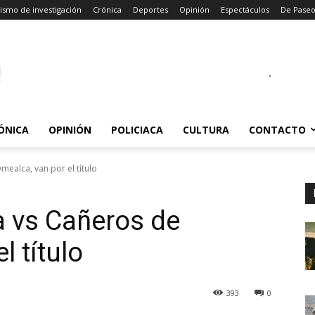
ismo de investigación
Crónica
Deportes
Opinión
Espectáculos
De Pase
.
ÓNICA
OPINIÓN
POLICIACA
CULTURA
CONTACTO
ealca, van por el título
a vs Cañeros de
l título
393
0