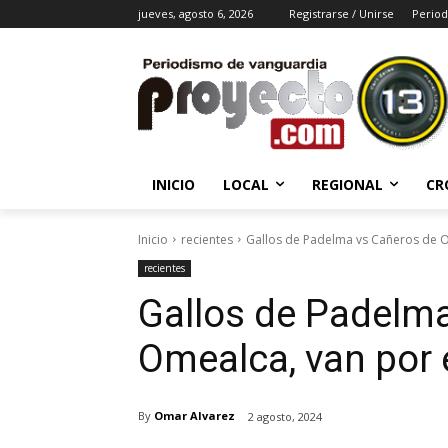
jueves, agosto 6, 2026
Registrarse / Unirse
Period
INICIO
LOCAL
REGIONAL
CR
Inicio
recientes
Gallos de Padelma vs Cañeros de Om
recientes
Gallos de Padelm
Omealca, van por e
By
Omar Alvarez
2 agosto, 2024