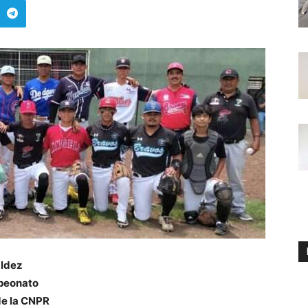
aldez
mpeonato
de la CNPR