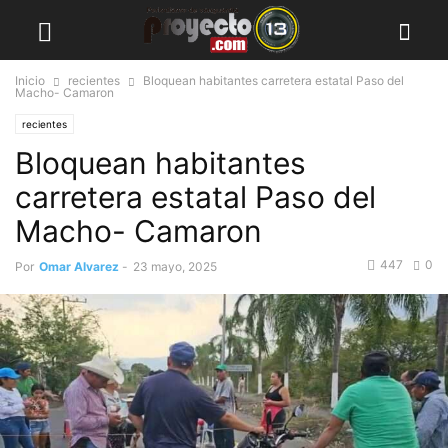
Inicio
recientes
Bloquean habitantes carretera estatal Paso del
Macho- Camaron
recientes
Bloquean habitantes
carretera estatal Paso del
Macho- Camaron
447
0
Por
Omar Alvarez
-
23 mayo, 2025