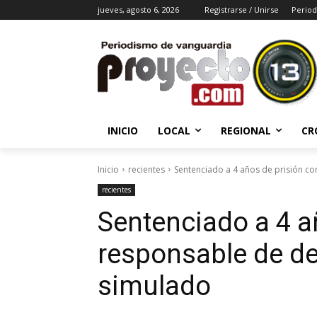
jueves, agosto 6, 2026
Registrarse / Unirse
Period
INICIO
LOCAL
REGIONAL
CR
Inicio
recientes
Sentenciado a 4 años de prisión co
recientes
Sentenciado a 4 a
responsable de de
simulado