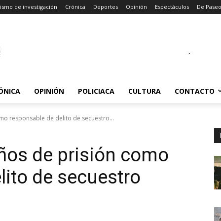
ismo de investigación
Crónica
Deportes
Opinión
Espectáculos
De Pase
.
ÓNICA
OPINIÓN
POLICIACA
CULTURA
CONTACTO
mo responsable de delito de secuestro...
ños de prisión como
lito de secuestro