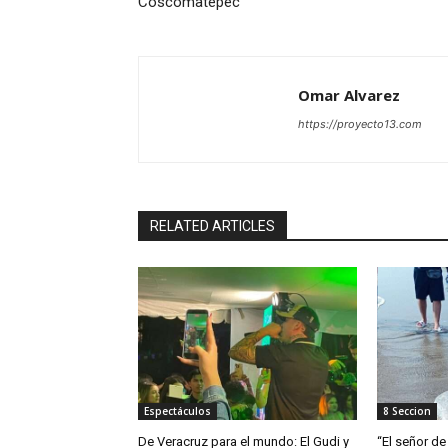
Coscomatepec
Omar Alvarez
https://proyecto13.com
RELATED ARTICLES
Espectáculos
8 Seccion
De Veracruz para el mundo: El Gudi y
“El señor de 