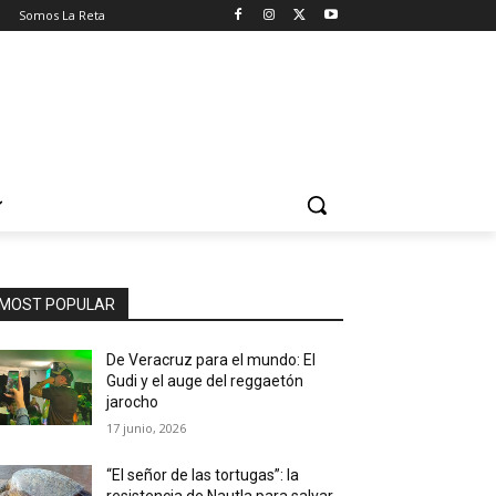
o
Somos La Reta
MOST POPULAR
De Veracruz para el mundo: El
Gudi y el auge del reggaetón
jarocho
17 junio, 2026
“El señor de las tortugas”: la
resistencia de Nautla para salvar