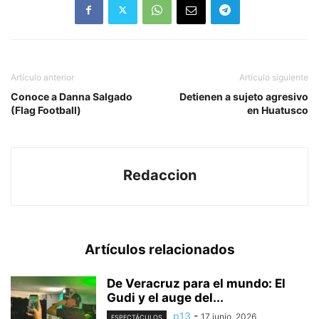
localización se hizo esta
mañana después de una
llamada anónima,
indicando que en ese lugar
se encontraba un cuerpo…
Artículo anterior
Artículo siguiente
Conoce a Danna Salgado
Detienen a sujeto agresivo
(Flag Football)
en Huatusco
Redaccion
Artículos relacionados
De Veracruz para el mundo: El
Gudi y el auge del...
p13
-
17 junio, 2026
ESPECTÁCULOS