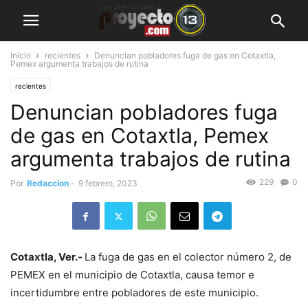
Inicio
recientes
Denuncian pobladores fuga de gas en Cotaxtla,
Pemex argumenta trabajos de rutina
recientes
Denuncian pobladores fuga
de gas en Cotaxtla, Pemex
argumenta trabajos de rutina
229
0
Por
Redaccion
-
9 febrero, 2023
Cotaxtla, Ver.-
La fuga de gas en el colector número 2, de
PEMEX en el municipio de Cotaxtla, causa temor e
incertidumbre entre pobladores de este municipio.