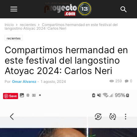
Inicio
recientes
Compartimos hermandad en este festival del
langostino Atoyac 2024: Carlos Neri
recientes
Compartimos hermandad en
este festival del langostino
Atoyac 2024: Carlos Neri
259
0
Por
Omar Alvarez
-
1 agosto, 2024
Save