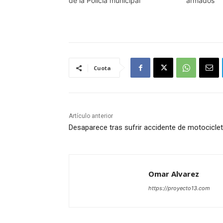
de la Policía municipal
armados
Cuota
Artículo anterior
Desaparece tras sufrir accidente de motocicle
Omar Alvarez
https://proyecto13.com