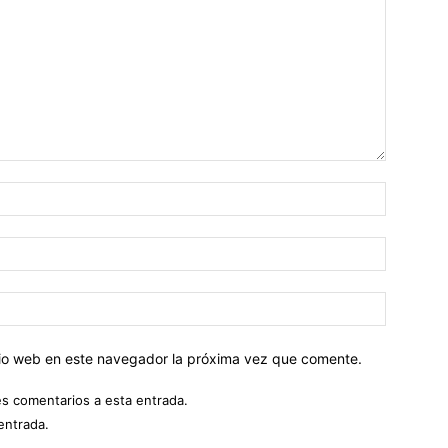
Nombre:
Correo
electróni
Sitio
web:
itio web en este navegador la próxima vez que comente.
es comentarios a esta entrada.
entrada.