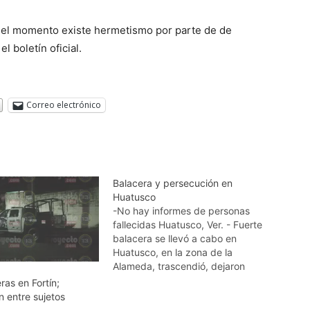
a el momento existe hermetismo por parte de de
l boletín oficial.
Correo electrónico
Balacera y persecución en
Huatusco
-No hay informes de personas
fallecidas Huatusco, Ver. - Fuerte
balacera se llevó a cabo en
Huatusco, en la zona de la
Alameda, trascendió, dejaron
abandonados sobre el bulevar
ras en Fortín;
dos vehículos, un Tsuru color
n entre sujetos
blanco y un Volkwagen tipo