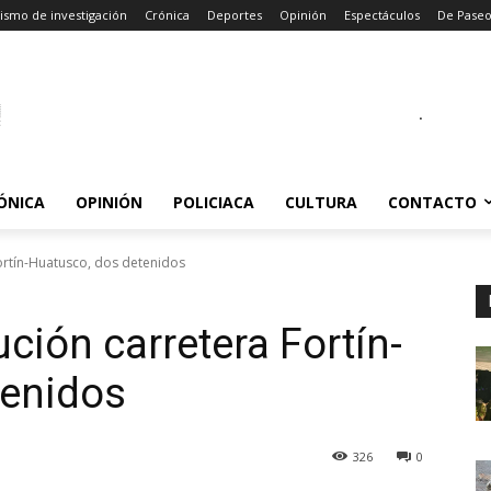
ismo de investigación
Crónica
Deportes
Opinión
Espectáculos
De Pase
.
ÓNICA
OPINIÓN
POLICIACA
CULTURA
CONTACTO
ortín-Huatusco, dos detenidos
ción carretera Fortín-
tenidos
326
0