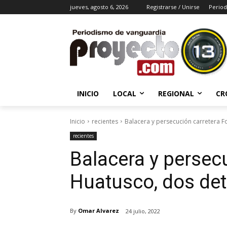
jueves, agosto 6, 2026
Registrarse / Unirse
Period
INICIO
LOCAL
REGIONAL
CR
Inicio
recientes
Balacera y persecución carretera F
recientes
Balacera y persecu
Huatusco, dos de
By
Omar Alvarez
24 julio, 2022