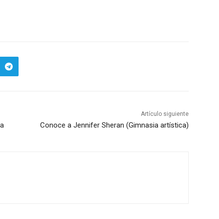
Jetta color rojo y huyeron los
hombres entre el monte, según…
Artículo siguiente
ta
Conoce a Jennifer Sheran (Gimnasia artística)