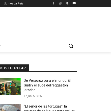
o
Somos La Reta
MOST POPULAR
De Veracruz para el mundo: El
Gudi y el auge del reggaetón
jarocho
17 junio, 2026
“El señor de las tortugas”: la
resistencia de Nautla para salvar